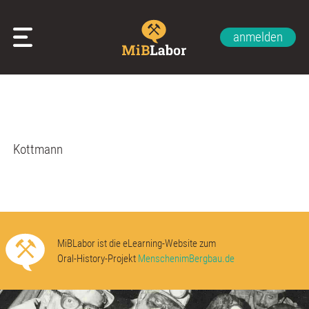
anmelden
Glossar
Impressum
Datenschutzerklärung
Kontakt
Über uns
Kottmann
MiBLabor ist die eLearning-Website zum
Oral-History-Projekt
MenschenimBergbau.de