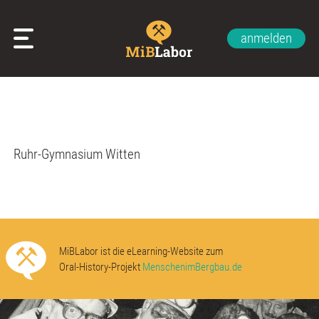
anmelden
Glossar
Impressum
Datenschutzerklärung
Kontakt
Über uns
Ruhr-Gymnasium Witten
MiBLabor ist die eLearning-Website zum
Oral-History-Projekt
MenschenimBergbau.de