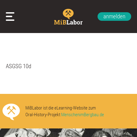
anmelden
Glossar
Impressum
Datenschutzerklärung
Kontakt
Über uns
ASGSG 10d
MiBLabor ist die eLearning-Website zum
Oral-History-Projekt
MenschenimBergbau.de