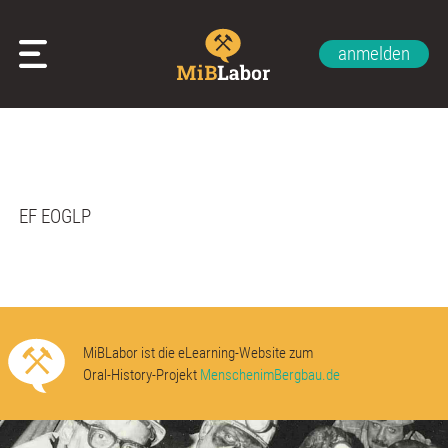
anmelden
Glossar
Impressum
Datenschutzerklärung
Kontakt
Über uns
EF EOGLP
MiBLabor ist die eLearning-Website zum
Oral-History-Projekt
MenschenimBergbau.de