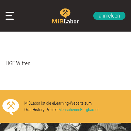
anmelden
Glossar
Impressum
Datenschutzerklärung
Kontakt
Über uns
HGE Witten
MiBLabor ist die eLearning-Website zum
Oral-History-Projekt
MenschenimBergbau.de