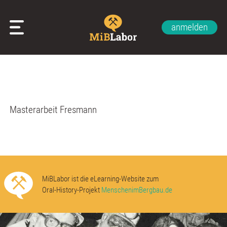
anmelden
Glossar
Impressum
Datenschutzerklärung
Kontakt
Über uns
Masterarbeit Fresmann
MiBLabor ist die eLearning-Website zum
Oral-History-Projekt
MenschenimBergbau.de